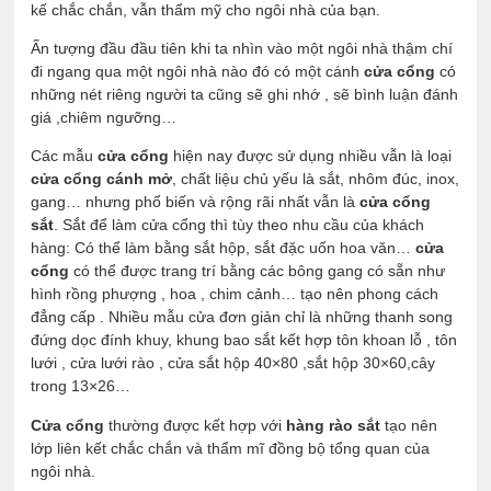
kế chắc chắn, vẫn thẩm mỹ cho ngôi nhà của bạn.
Ấn tượng đầu đầu tiên khi ta nhìn vào một ngôi nhà thậm chí
đi ngang qua một ngôi nhà nào đó có một cánh
cửa cổng
có
những nét riêng người ta cũng sẽ ghi nhớ , sẽ bình luận đánh
giá ,chiêm ngưỡng…
Các mẫu
cửa cổng
hiện nay được sử dụng nhiều vẫn là loại
cửa cổng cánh mở
, chất liệu chủ yếu là sắt, nhôm đúc, inox,
gang… nhưng phổ biến và rộng rãi nhất vẫn là
cửa cổng
sắt
. Sắt để làm cửa cổng thì tùy theo nhu cầu của khách
hàng: Có thể làm bằng sắt hộp, sắt đặc uốn hoa văn…
cửa
cổng
có thể được trang trí bằng các bông gang có sẵn như
hình rồng phượng , hoa , chim cảnh… tạo nên phong cách
đẳng cấp . Nhiều mẫu cửa đơn giản chỉ là những thanh song
đứng dọc đính khuy, khung bao sắt kết hợp tôn khoan lỗ , tôn
lưới , cửa lưới rào , cửa sắt hộp 40×80 ,sắt hộp 30×60,cây
trong 13×26…
Cửa cổng
thường được kết hợp với
hàng rào sắt
tạo nên
lớp liên kết chắc chắn và thẩm mĩ đồng bộ tổng quan của
ngôi nhà.