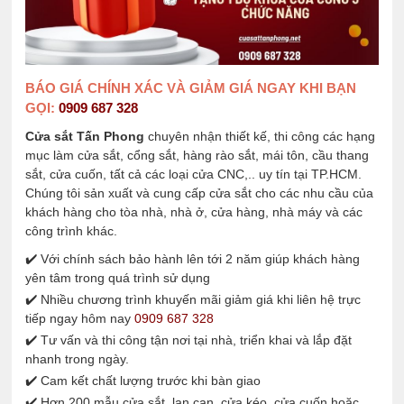
BÁO GIÁ CHÍNH XÁC VÀ GIẢM GIÁ NGAY KHI BẠN
GỌI:
0909 687 328
Cửa sắt Tấn Phong
chuyên nhận thiết kế, thi công các hạng
mục làm cửa sắt, cổng sắt, hàng rào sắt, mái tôn, cầu thang
sắt, cửa cuốn, tất cả các loại cửa CNC,.. uy tín tại TP.HCM.
Chúng tôi sản xuất và cung cấp cửa sắt cho các nhu cầu của
khách hàng cho tòa nhà, nhà ở, cửa hàng, nhà máy và các
công trình khác.
✔️ Với chính sách bảo hành lên tới 2 năm giúp khách hàng
yên tâm trong quá trình sử dụng
✔️ Nhiều chương trình khuyến mãi giảm giá khi liên hệ trực
tiếp ngay hôm nay
0909 687 328
✔️ Tư vấn và thi công tận nơi tại nhà, triển khai và lắp đặt
nhanh trong ngày.
✔️ Cam kết chất lượng trước khi bàn giao
✔️ Hơn 200 mẫu cửa sắt, lan can, cửa kéo, cửa cuốn hoặc