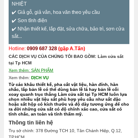
NHIỆT
✔️ Giả gỗ, giả vân, hoa văn theo yêu cầu
✔️ Sơn tĩnh điện
✔️ Nhận thiết kế, lắp đặt, sửa chữa, bảo trì, sơn cửa
sắt...
Hotline:
0909 687 328
(gặp A.Tấn)
CÁC DỊCH VỤ CỦA CHÚNG TÔI BAO GỒM:
Làm cửa sắt
tại Tp HCM
Xem thêm:
SẢN PHẨM
Xem thêm:
DỊCH VỤ
Từ các khâu thiết kế, pha cắt vật liệu, hàn đính, hàn
chắc, lắp bản lề có thể dùng bản lề lá hay bản lề cối
xoay quanh trục thẳng Làm cửa sắt tại Tp HCM luôn lựa
chọn nhiều vật liệu sắt phù hợp yêu cầu như sắt đặc
hoặc sắt hộp có kích thước và độ dày tương ứng để cho
ra đời những cửa sắt có độ chính xác cao, cửa sắt có
tính chắc, an toàn và tính thẩm mỹ.
Thông tin liên hệ
Trụ sở chính: 378 Đường TCH 10, Tân Chánh Hiệp, Q.12,
TP.HCM