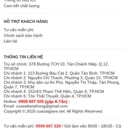
Cam kết chất lượng
HỖ TRỢ KHÁCH HÀNG
Tư vấn miễn phí
Chính sách bảo hành
Liên hệ
THÔNG TIN LIÊN HỆ
Trụ sở chính: 378 Đường TCH 10, Tân Chánh Hiệp, Q.12,
TP.HCM
Chi nhánh 1: 113 Đường Bàu Cát 2, Quận Tân Bình, TP.HCM
Chi nhánh 2: Nguyễn Chí Thanh, Phường 3, Quận 10, TP.HCM
Chi nhánh 3: Khu dân cư An Phú, Nguyễn Thị Thập, Tân Phong,
Quận 7, TP.HCM
Chi nhánh 4: 152/4/2 Phạm Thế Hiển, Quận 8, TP.HCM
Chi nhánh 5: Tôn Thất Thuyết, Quận 4, TP.HCM
Hotline:
0909 687 328 (gặp A.Tấn)
-
Email:
cuasattanphong@gmail.com
Copyright © 2016 cuasatgiare.net. All Rights Reserved.
Tư vấn miễn phí:
0909 687 328
/ Giờ làm việc 8h00 - 18h30 - Cả