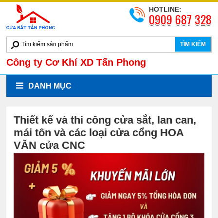
HOTLINE:
0909 687 328
TÌM KIẾM
Công ty Cơ Khí XD Tấn Phong
DANH MỤC
Thiết kế và thi công cửa sắt, lan can,
mái tôn và các loại cửa cổng HOA
VĂN cửa CNC