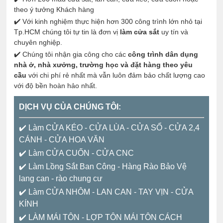
theo ý tưởng Khách hàng
✔️ Với kinh nghiệm thực hiện hơn 300 công trình lớn nhỏ tại
Tp.HCM chúng tôi tự tin là đơn vị
làm cửa sắt
uy tín và
chuyên nghiệp.
✔️ Chúng tôi nhận gia công cho các
công trình dân dụng
nhà ở, nhà xưởng, trường học và đặt hàng theo yêu
cầu
với chi phí rẻ nhất mà vẫn luôn đảm bảo chất lượng cao
với độ bền hoàn hảo nhất.
DỊCH VỤ CỦA CHÚNG TÔI:
✔️ Làm CỬA KÉO - CỬA LÙA - CỬA SỔ - CỬA 2,4
CÁNH - CỬA HOA VĂN
✔️ Làm CỬA CUỐN - CỬA CNC
✔️ Làm Lồng Sắt Ban Công - Hàng Rào Bảo Vệ
lang can - rào chung cư
✔️ Làm CỬA NHÔM - LAN CAN - TAY VỊN - CỬA
KÍNH
✔️
LÀM MÁI TÔN - LỢP TÔN MÁI TÔN CÁCH