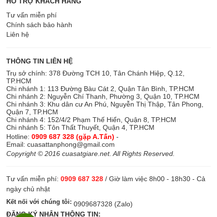
HỖ TRỢ KHÁCH HÀNG
Tư vấn miễn phí
Chính sách bảo hành
Liên hệ
THÔNG TIN LIÊN HỆ
Trụ sở chính: 378 Đường TCH 10, Tân Chánh Hiệp, Q.12,
TP.HCM
Chi nhánh 1: 113 Đường Bàu Cát 2, Quận Tân Bình, TP.HCM
Chi nhánh 2: Nguyễn Chí Thanh, Phường 3, Quận 10, TP.HCM
Chi nhánh 3: Khu dân cư An Phú, Nguyễn Thị Thập, Tân Phong,
Quận 7, TP.HCM
Chi nhánh 4: 152/4/2 Phạm Thế Hiển, Quận 8, TP.HCM
Chi nhánh 5: Tôn Thất Thuyết, Quận 4, TP.HCM
Hotline:
0909 687 328 (gặp A.Tấn)
-
Email:
cuasattanphong@gmail.com
Copyright © 2016 cuasatgiare.net. All Rights Reserved.
Tư vấn miễn phí:
0909 687 328
/ Giờ làm việc 8h00 - 18h30 - Cả
ngày chủ nhật
Kết nối với chúng tôi:
0909687328 (Zalo)
ĐĂNG KÝ NHẬN THÔNG TIN: