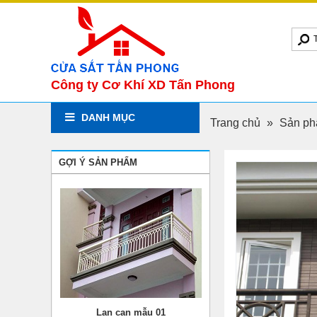
Công ty Cơ Khí XD Tấn Phong
DANH MỤC
Trang chủ
»
Sản p
GỢI Ý SẢN PHẨM
Lan can mẫu 01