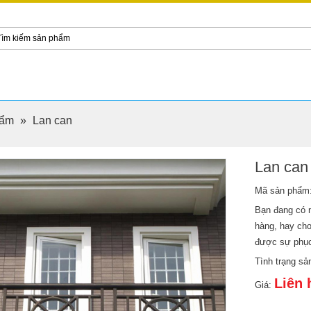
hẩm
»
Lan can
Lan can
Mã sản phẩm
Bạn đang có n
hàng, hay ch
được sự phục 
Tình trạng s
Liên 
Giá: