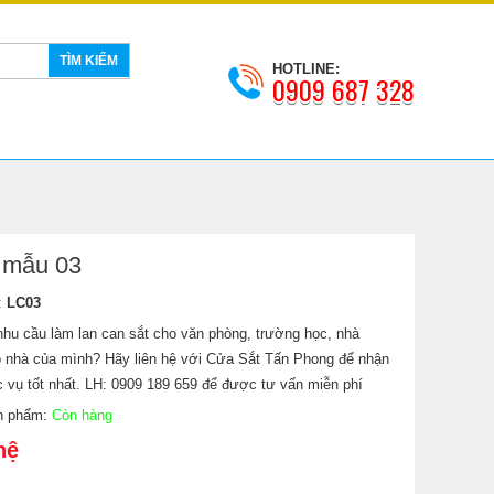
TÌM KIẾM
HOTLINE:
0909 687 328
 mẫu 03
:
LC03
hu cầu làm lan can sắt cho văn phòng, trường học, nhà
o nhà của mình? Hãy liên hệ với Cửa Sắt Tấn Phong để nhận
vụ tốt nhất. LH: 0909 189 659 để được tư vấn miễn phí
ản phẩm:
Còn hàng
hệ