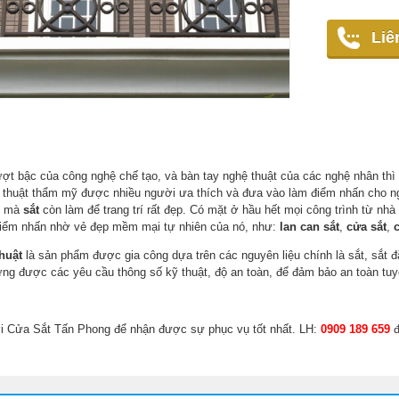
Liê
ượt bậc của công nghệ chế tạo, và bàn tay nghệ thuật của các nghệ nhân thì c
thuật thẩm mỹ được nhiều người ưa thích và đưa vào làm điểm nhấn cho ng
n mà
sắt
còn làm để trang trí rất đẹp. Có mặt ở hầu hết mọi công trình từ nh
iểm nhấn nhờ vẻ đẹp mềm mại tự nhiên của nó, như:
lan can sắt
,
cửa sắt
,
huật
là sản phẩm được gia công dựa trên các nguyên liệu chính là sắt, sắt đặ
ng được các yêu cầu thông số kỹ thuật, độ an toàn, để đảm bảo an toàn tuyệ
ới Cửa Sắt Tấn Phong để nhận được sự phục vụ tốt nhất. LH:
0909 189 659
đ