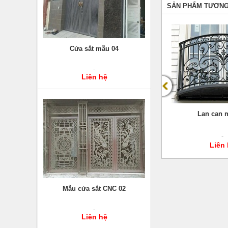
SẢN PHẨM TƯƠNG
Cửa sắt mẫu 04
Liên hệ
02
Lan can mẫu 01
Lan can 
Liên hệ
Liên
Mẫu cửa sắt CNC 02
Liên hệ