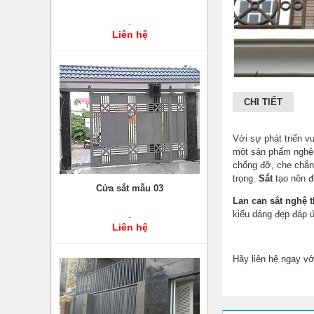
Liên hệ
CHI TIẾT
Với sự phát triển v
một sản phẩm nghệ 
chống đỡ, che chắ
trọng.
Sắt
tạo nên đ
Cửa sắt mẫu 03
Lan can sắt nghệ t
kiểu dáng đẹp đáp ứ
Liên hệ
Hãy liên hệ ngay v