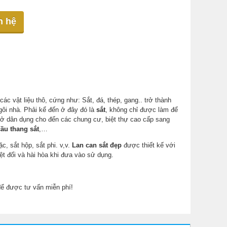
n hệ
ác vật liệu thô, cứng như: Sắt, đá, thép, gang.. trở thành
ôi nhà. Phải kể đến ở đây đó là
sắt
, không chỉ được làm để
à ở dân dụng cho đến các chung cư, biệt thự cao cấp sang
cầu thang sắt
,…
c, sắt hộp, sắt phi. v,v.
Lan can sắt đẹp
được thiết kế với
t đối và hài hòa khi đưa vào sử dụng.
ể được tư vấn miễn phí!