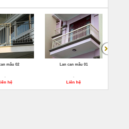
can mẫu 02
Lan can mẫu 01
iên hệ
Liên hệ