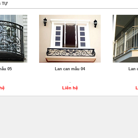
 TỰ
mẫu 05
Lan can mẫu 04
Lan 
 hệ
Liên hệ
L